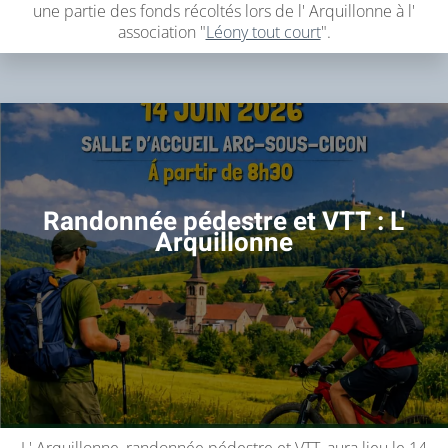
une partie des fonds récoltés lors de l' Arquillonne à l'
association "
Léony tout court
".
Randonnée pédestre et VTT : L'
Arquillonne