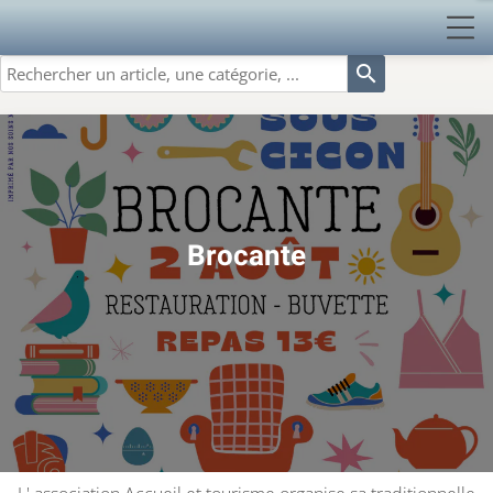
search
Brocante