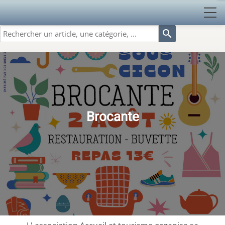
search
Brocante