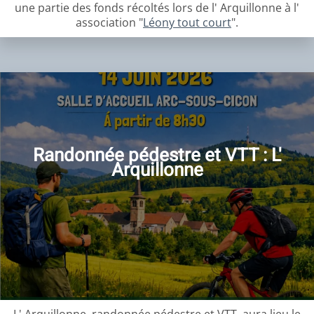
une partie des fonds récoltés lors de l' Arquillonne à l'
association "
Léony tout court
".
Randonnée pédestre et VTT : L'
Arquillonne